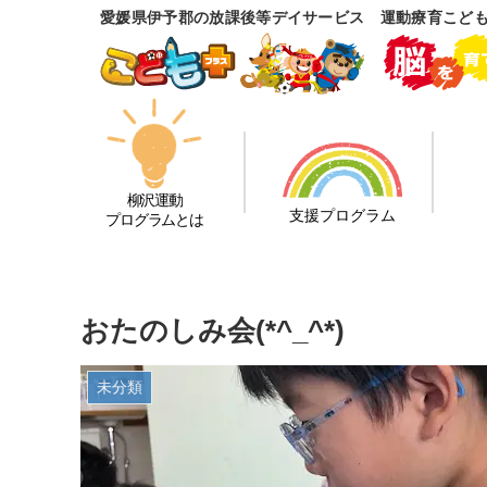
愛媛県伊予郡の放課後等デイサービス 運動療育こど
柳沢運動
支援プログラム
プログラムとは
おたのしみ会(*^_^*)
未分類