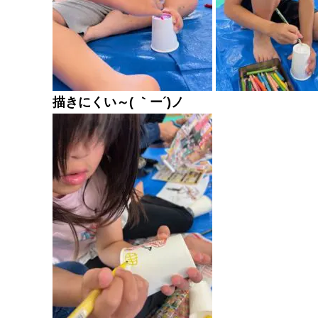
描きにくい～( ｀ー´)ノ