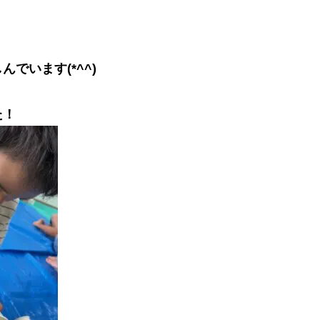
でいます(*^^)
た！