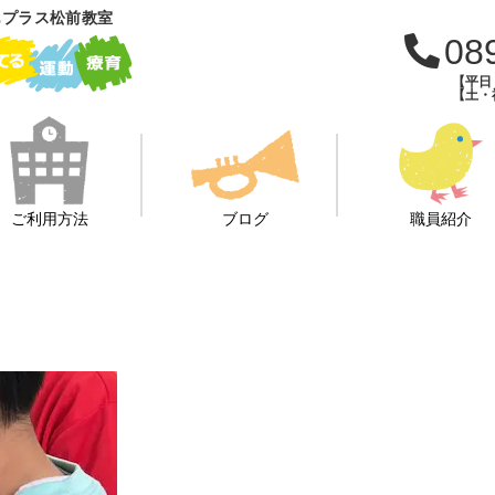
もプラス松前教室
08
【平日：
【土・祝
ご利用方法
ブログ
職員紹介