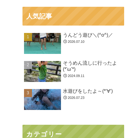
人気記事
うんどう遊び＼(^o^)／
2026.07.10
そうめん流しに行ったよ
(*'ω'*)
2024.09.11
水遊びをしたよ～(*‘∀‘)
2026.07.23
カテゴリー