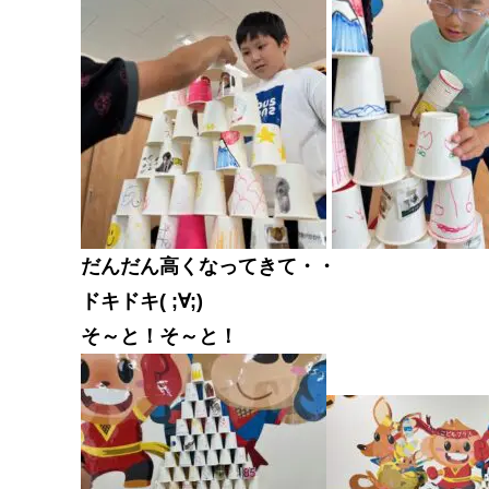
だんだん高くなってきて・・
ドキドキ( ;∀;)
そ～と！そ～と！