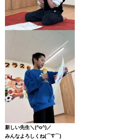
新しい先生＼(^o^)／
みんなよろしくね(⌒∇⌒)