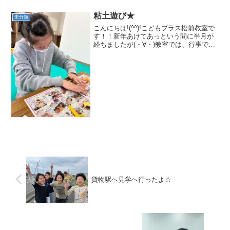
ら楽しく過ごしています！今回は、思い
思いに好き...
粘土遊び★
未分類
こんにちは!(^^)!こどもプラス松前教室で
す！！新年あけてあっという間に半月が
経ちましたが(・∀・)教室では、行事では
色々な活動を行っています(^^♪先日は、
粘土遊びを楽しみました☆好きな粘土を
選んで何を作るか決まったら、コネコネ♪
僕は...
貨物駅へ見学へ行ったよ☆