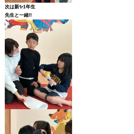
次は新✨1年生
先生と一緒!!