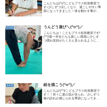
こんにちは(^o^)こどもプラス松前教室で
す♪少しずつ涼しくなり、過ごしやすい季
節になってきました！体を動かす事が大
好きなこども達ですが、工作やブロック
遊びも大好きなこども達です♪自由活動時
間には、色々な活動に挑戦し取り組んで
います(^^♪...
うんどう遊び＼(^o^)／
未分類
こんにちは！こどもプラス松前教室です!
(^^)!新一年生たちも新しい環境に少しず
つ慣れ笑顔がたくさん見られるようにな
ってきました(*^-^*)教室でも毎日！！元気
いっぱいうんどう遊びに楽しく取り組ん
でいます(^O^)まずはうんどう遊びの前
に...
絵を描こう(^o^)／
未分類
こんにちは!(^^)!こどもプラス松前教室で
す！！所々に菜の花が見られ、少しずつ
春の訪れが感じられる季節になってきま
した(^o^)こども達は、今日も元気にうん
どう遊びをしたり友達と一緒に遊びなが