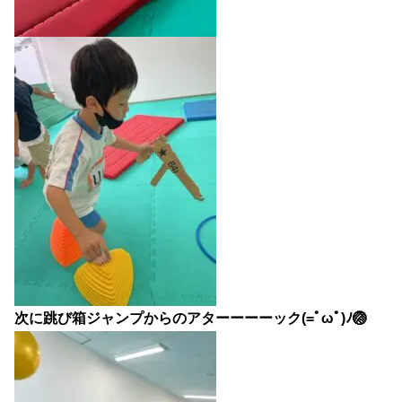
次に跳び箱ジャンプからのアターーーーック(=ﾟωﾟ)ﾉ🏐