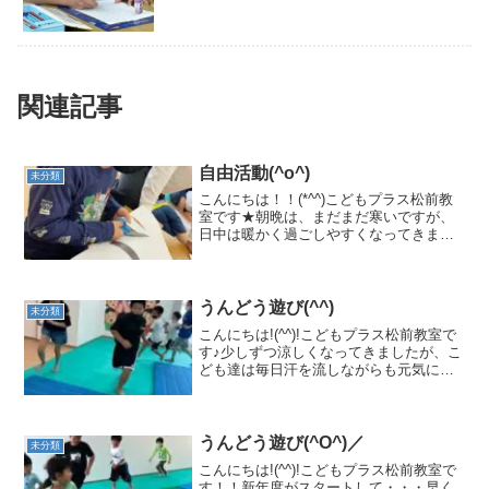
関連記事
自由活動(^o^)
未分類
こんにちは！！(*^^)こどもプラス松前教
室です★朝晩は、まだまだ寒いですが、
日中は暖かく過ごしやすくなってきまし
た☆新１年生も松前教室に少しずつ慣れ
てきました(^^♪こどもプラスでは、元気
いっぱいに体を動かし遊ぶ活動も多いで
すが、自由時間...
うんどう遊び(^^)
未分類
こんにちは!(^^)!こどもプラス松前教室で
す♪少しずつ涼しくなってきましたが、こ
ども達は毎日汗を流しながらも元気に活
動に取り組んでいます(^_^) ウォーミング
アップ(^_^)v 走って走って～ マットを踏
まないように～('ω')跳んで！...
うんどう遊び(^O^)／
未分類
こんにちは!(^^)!こどもプラス松前教室で
す！！新年度がスタートして・・・早く