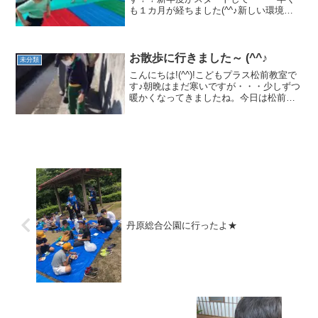
も１カ月が経ちました(^^♪新しい環境に
もだいぶ慣れこども達の笑顔もふえてき
たように感じます(*^-^*)毎日、元気に体を
動かしうんどう遊びを楽しんでいま
す！！...
お散歩に行きました～ (^^♪
未分類
こんにちは!(^^)!こどもプラス松前教室で
す♪朝晩はまだ寒いですが・・・少しずつ
暖かくなってきましたね。今日は松前教
室の周辺をお散歩に出かけました(^^♪ま
ずは神社へいきますよ～('ω')ノ横の川に落
ちないように、ゆっくりいくよ(-ω-)...
丹原総合公園に行ったよ★