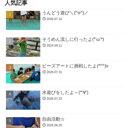
人気記事
うんどう遊び＼(^o^)／
2026.07.10
そうめん流しに行ったよ(*'ω'*)
2024.09.11
ビーズアートに挑戦したよ(*^^)v
2026.07.31
水遊びをしたよ～(*‘∀‘)
2026.07.23
自由活動☆
2026.06.29